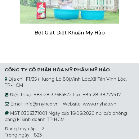
Bột Giặt Diệt Khuẩn Mỹ Hảo
CÔNG TY CỔ PHẦN HÓA MỸ PHẨM MỸ HẢO
Địa chỉ: F1/35 (Hương Lộ 80),Vĩnh Lộc,Xã Tân Vĩnh Lộc,
TP-HCM
Điện thoại: +84-28-37664572 Fax: +84-28-38777417
Email: info@myhao.vn - Website: www.myhao.vn
MST 0306371001 Ngày cấp 16/06/2020 nơi cấp phòng
đăng kí kinh doanh TP.HCM
Đang truy cập
12
Trong ngày
823