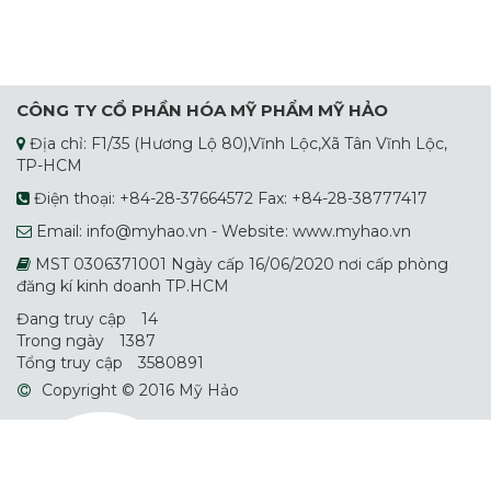
CÔNG TY CỔ PHẦN HÓA MỸ PHẨM MỸ HẢO
Địa chỉ: F1/35 (Hương Lộ 80),Vĩnh Lộc,Xã Tân Vĩnh Lộc,
TP-HCM
Điện thoại: +84-28-37664572 Fax: +84-28-38777417
Email: info@myhao.vn - Website: www.myhao.vn
MST 0306371001 Ngày cấp 16/06/2020 nơi cấp phòng
đăng kí kinh doanh TP.HCM
Đang truy cập
14
Trong ngày
1387
Tổng truy cập
3580891
Copyright © 2016 Mỹ Hảo