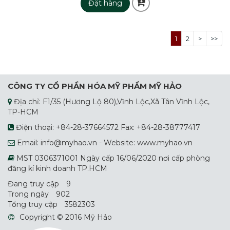
Đặt hàng
1
2
>
>>
CÔNG TY CỔ PHẦN HÓA MỸ PHẨM MỸ HẢO
Địa chỉ: F1/35 (Hương Lộ 80),Vĩnh Lộc,Xã Tân Vĩnh Lộc,
TP-HCM
Điện thoại: +84-28-37664572 Fax: +84-28-38777417
Email: info@myhao.vn - Website: www.myhao.vn
MST 0306371001 Ngày cấp 16/06/2020 nơi cấp phòng
đăng kí kinh doanh TP.HCM
Đang truy cập
9
Trong ngày
902
Tổng truy cập
3582303
Copyright © 2016 Mỹ Hảo