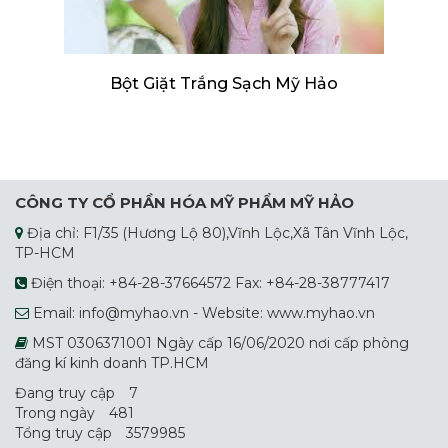
Bột Giặt Trắng Sạch Mỹ Hảo
CÔNG TY CỔ PHẦN HÓA MỸ PHẨM MỸ HẢO
Địa chỉ: F1/35 (Hương Lộ 80),Vĩnh Lộc,Xã Tân Vĩnh Lộc,
TP-HCM
Điện thoại: +84-28-37664572 Fax: +84-28-38777417
Email: info@myhao.vn - Website: www.myhao.vn
MST 0306371001 Ngày cấp 16/06/2020 nơi cấp phòng
đăng kí kinh doanh TP.HCM
Đang truy cập
7
Trong ngày
481
Tổng truy cập
3579985