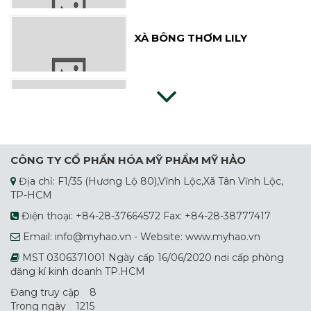
XÀ BÔNG THƠM LILY
XÀ BÔNG CỎ MAY
XÀ BÔNG CÁM GẠO
CÔNG TY CỔ PHẦN HÓA MỸ PHẨM MỸ HẢO
Địa chỉ: F1/35 (Hương Lộ 80),Vĩnh Lộc,Xã Tân Vĩnh Lộc,
TP-HCM
XÀ BÔNG HOA LÀI
Điện thoại: +84-28-37664572 Fax: +84-28-38777417
Email: info@myhao.vn - Website: www.myhao.vn
MST 0306371001 Ngày cấp 16/06/2020 nơi cấp phòng
đăng kí kinh doanh TP.HCM
Đang truy cập
8
Trong ngày
1215