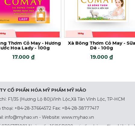
ng Thơm Cỏ May - Hương
Xà Bông Thơm Cỏ May - Sữ
ước Hoa Lady - 100g
Dê - 100g
17.000 ₫
19.000 ₫
TY CỔ PHẦN HÓA MỸ PHẨM MỸ HẢO
chỉ: F1/35 (Hương Lộ 80),Vĩnh Lộc,Xã Tân Vĩnh Lộc, TP-HCM
 thoại: +84-28-37664572 Fax: +84-28-38777417
l: info@myhao.vn - Website: www.myhao.vn
0306371001 Ngày cấp 16/06/2020 nơi cấp phòng đăng kí kinh 
M