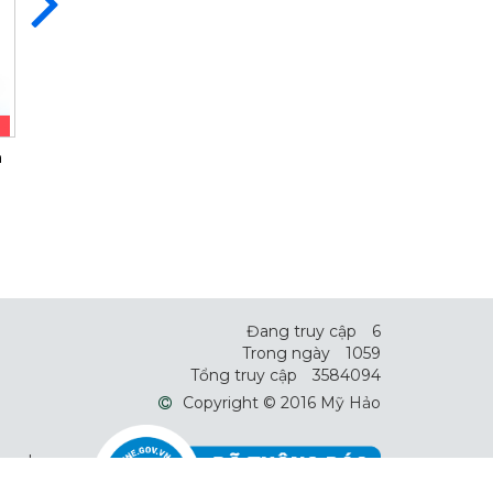
XÀ BÔNG HOA LÀI
a
Xà Bông Thơm Cỏ May - Xanh -
Xà Bông Thơm Cỏ M
100g
Nước Hoa Men 
17.000 ₫
17.000 ₫
Đang truy cập
6
Trong ngày
1059
Tổng truy cập
3584094
Copyright © 2016 Mỹ Hảo
doanh