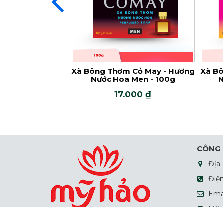
Cỏ May - Xanh -
Xà Bông Thơm Cỏ May - Hương
Xà Bô
00g
Nước Hoa Men - 100g
N
000 ₫
17.000 ₫
CÔNG 
Địa 
Điện
Emai
MST 
TP.HC