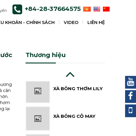
+84-28-37664575
uyến
ỀU KHOẢN - CHÍNH SÁCH
VIDEO
LIÊN HỆ
XÀ BÔNG HOA LÀI
Nước
Thương hiệu
XÀ BÔNG THƠM LILY
hương
à cân
hờn.
g thơm
XÀ BÔNG CỎ MAY
g lại
XÀ BÔNG CÁM GẠO