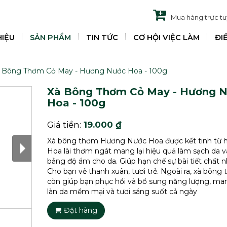
Mua hàng trực t
HIỆU
SẢN PHẨM
TIN TỨC
CƠ HỘI VIỆC LÀM
ĐI
 Bông Thơm Cỏ May - Hương Nước Hoa - 100g
Xà Bông Thơm Cỏ May - Hương 
Hoa - 100g
Giá tiền:
19.000 ₫
Xà bông thơm Hương Nước Hoa được kết tinh từ 
Hoa lài thơm ngát mang lại hiệu quả làm sạch da v
bằng độ ẩm cho da. Giúp hạn chế sự bài tiết chất n
Cho bạn vẻ thanh xuân, tươi trẻ. Ngoài ra, xà bôn
còn giúp bạn phục hồi và bổ sung năng lượng, man
làn da mềm mại và tươi sáng suốt cả ngày
Đặt hàng