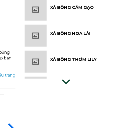
XÀ BÔNG HOA LÀI
XÀ BÔNG THƠM LILY
 bằng
úp bạn
u trang
XÀ BÔNG CỎ MAY
XÀ BÔNG CÁM GẠO