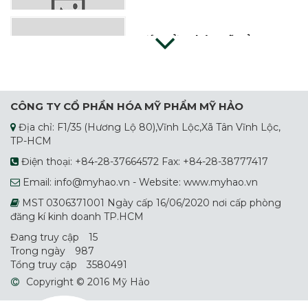
Nước Rửa Chén Mỹ Hảo 5X
Nước Giặt Dây
CÔNG TY CỔ PHẦN HÓA MỸ PHẨM MỸ HẢO
Địa chỉ: F1/35 (Hương Lộ 80),Vĩnh Lộc,Xã Tân Vĩnh Lộc,
TP-HCM
Bột Giặt Suro
Điện thoại: +84-28-37664572 Fax: +84-28-38777417
Email: info@myhao.vn - Website: www.myhao.vn
MST 0306371001 Ngày cấp 16/06/2020 nơi cấp phòng
Nước Giặt Sunro
đăng kí kinh doanh TP.HCM
Đang truy cập
15
Trong ngày
987
Tổng truy cập
3580491
Nước Rửa Chén Mỹ Hảo
Copyright © 2016 Mỹ Hảo