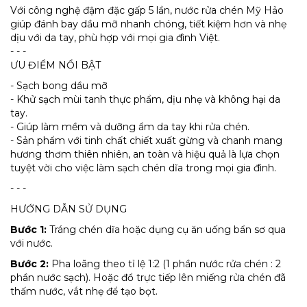
Với công nghệ đậm đặc gấp 5 lần, nước rửa chén Mỹ Hảo
giúp đánh bay dầu mỡ nhanh chóng, tiết kiệm hơn và nhẹ
dịu với da tay, phù hợp với mọi gia đình Việt.
- - -
ƯU ĐIỂM NỔI BẬT
- Sạch bong dầu mỡ
- Khử sạch mùi tanh thực phẩm, dịu nhẹ và không hại da
tay.
- Giúp làm mềm và dưỡng ẩm da tay khi rửa chén.
- Sản phẩm với tinh chất chiết xuất gừng và chanh mang
hương thơm thiên nhiên, an toàn và hiệu quả là lựa chọn
tuyệt vời cho việc làm sạch chén dĩa trong mọi gia đình.
- - -
HƯỚNG DẪN SỬ DỤNG
Bước 1:
Tráng chén dĩa hoặc dụng cụ ăn uống bẩn sơ qua
với nước.
Bước 2:
Pha loãng theo tỉ lệ 1:2 (1 phần nước rửa chén : 2
phần nước sạch). Hoặc đổ trực tiếp lên miếng rửa chén đã
thấm nước, vắt nhẹ để tạo bọt.