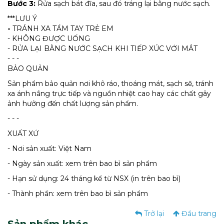
Bước 3:
Rửa sạch bát đĩa, sau đó tráng lại bằng nước sạch.
***LƯU Ý
-
TRÁNH XA TẦM TAY TRẺ EM
- KHÔNG ĐƯỢC UỐNG
- RỬA LẠI BẰNG NƯỚC SẠCH KHI TIẾP XÚC VỚI MẮT
- - -
BẢO QUẢN
Sản phẩm bảo quản nơi khô ráo, thoáng mát, sạch sẽ, tránh
xa ánh nắng trực tiếp và nguồn nhiệt cao hay các chất gây
ảnh hưởng đến chất lượng sản phẩm.
- - -
XUẤT XỨ
- Nơi sản xuất: Việt Nam
- Ngày sản xuất: xem trên bao bì sản phẩm
- Hạn sử dụng: 24 tháng kể từ NSX (in trên bao bì)
- Thành phần: xem trên bao bì sản phẩm
Trở lại
Đầu trang