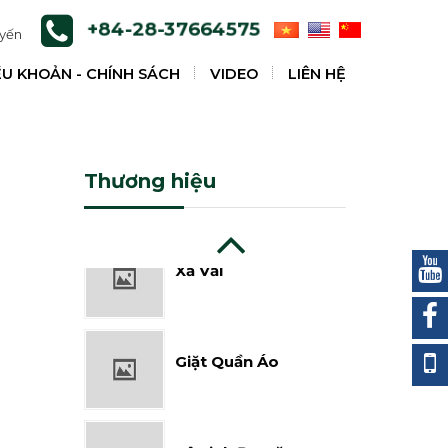
+84-28-37664575
uyến
Nước Tẩy Javel
ỀU KHOẢN - CHÍNH SÁCH
VIDEO
LIÊN HỆ
Nước Tẩy
Thương hiệu
Xả Vải
Giặt Quần Áo
Vệ Sinh Đa Năng