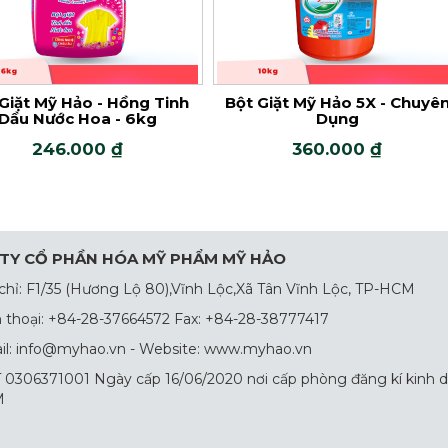
Bột Giặt Mỹ Hảo 5X - Chuyên
Bột Giặt Mỹ Hảo - Đỏ 
Dụng
Khuẩn - 6kg
360.000 ₫
236.000 ₫
TY CỔ PHẦN HÓA MỸ PHẨM MỸ HẢO
chỉ: F1/35 (Hương Lộ 80),Vĩnh Lộc,Xã Tân Vĩnh Lộc, TP-HCM
 thoại: +84-28-37664572 Fax: +84-28-38777417
l: info@myhao.vn - Website: www.myhao.vn
0306371001 Ngày cấp 16/06/2020 nơi cấp phòng đăng kí kinh 
M