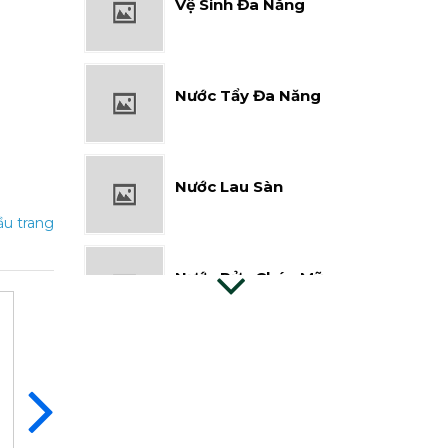
Nước Tẩy Đa Năng
Nước Lau Sàn
u trang
Nước Rửa Chén Mỹ
Hảo 5X
Nước Giặt Dây
Bột Giặt Suro