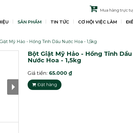
Mua hàng trực t
HIỆU
SẢN PHẨM
TIN TỨC
CƠ HỘI VIỆC LÀM
ĐI
Giặt Mỹ Hảo - Hồng Tinh Dầu Nước Hoa - 1,5kg
Bột Giặt Mỹ Hảo - Hồng Tinh Dầu
Nước Hoa - 1,5kg
Giá tiền:
65.000 ₫
Đặt hàng