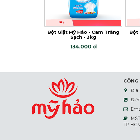
t Mỹ Hảo - Cam Trắng
Bột Giặt Mỹ Hảo - Hồng Tinh
Sạch - 3kg
Dầu Nước Hoa - 6kg
134.000 ₫
246.000 ₫
CÔNG 
Địa 
Điện
Emai
MST 
TP.HC